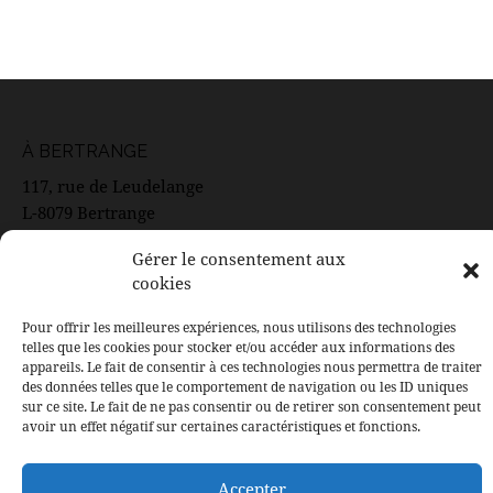
À BERTRANGE
117, rue de Leudelange
L-8079 Bertrange
Email: contact@ducoeurauxcorps.lu
Gérer le consentement aux
cookies
Pour offrir les meilleures expériences, nous utilisons des technologies
SUIVEZ LE SALON
telles que les cookies pour stocker et/ou accéder aux informations des
appareils. Le fait de consentir à ces technologies nous permettra de traiter
Facebook
des données telles que le comportement de navigation ou les ID uniques
Instagram
sur ce site. Le fait de ne pas consentir ou de retirer son consentement peut
avoir un effet négatif sur certaines caractéristiques et fonctions.
LinkedIn
Accepter