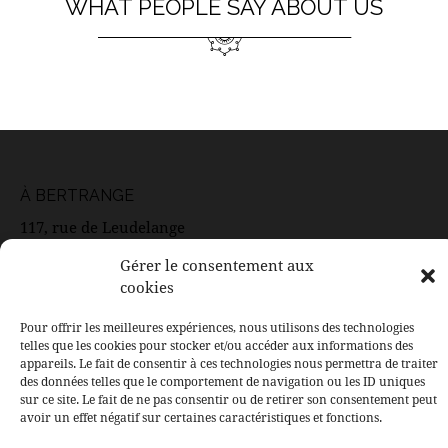
WHAT PEOPLE SAY ABOUT US
À BERTRANGE
117, rue de Leudelange
L-8079 Bertrange
Gérer le consentement aux
Email: contact@ducoeurauxcorps.lu
cookies
Pour offrir les meilleures expériences, nous utilisons des technologies
telles que les cookies pour stocker et/ou accéder aux informations des
SUIVEZ LE SALON
appareils. Le fait de consentir à ces technologies nous permettra de traiter
des données telles que le comportement de navigation ou les ID uniques
Facebook
sur ce site. Le fait de ne pas consentir ou de retirer son consentement peut
avoir un effet négatif sur certaines caractéristiques et fonctions.
Instagram