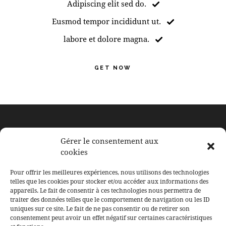
Adipiscing elit sed do.
Eusmod tempor incididunt ut.
labore et dolore magna.
GET NOW
À BERTRANGE
Gérer le consentement aux
cookies
117, rue de Leudelange
L-8079 Bertrange
Pour offrir les meilleures expériences, nous utilisons des technologies
Email: contact@ducoeurauxcorps.lu
telles que les cookies pour stocker et/ou accéder aux informations des
appareils. Le fait de consentir à ces technologies nous permettra de
traiter des données telles que le comportement de navigation ou les ID
uniques sur ce site. Le fait de ne pas consentir ou de retirer son
consentement peut avoir un effet négatif sur certaines caractéristiques
SUIVEZ LE SALON