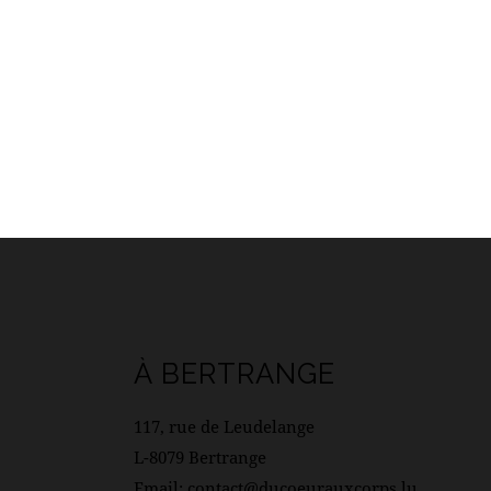
À BERTRANGE
117, rue de Leudelange
L-8079 Bertrange
Email: contact@ducoeurauxcorps.lu