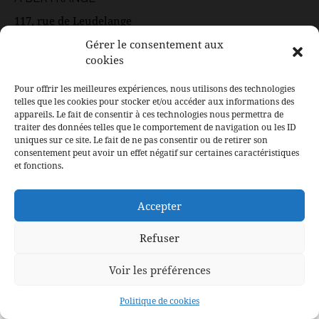
117, rue de Leudelange
L-8079 Bertrange
Gérer le consentement aux
Email: contact@ducoeurauxcorps.lu
cookies
Pour offrir les meilleures expériences, nous utilisons des technologies
telles que les cookies pour stocker et/ou accéder aux informations des
SUIVEZ LE SALON
appareils. Le fait de consentir à ces technologies nous permettra de
traiter des données telles que le comportement de navigation ou les ID
Facebook
uniques sur ce site. Le fait de ne pas consentir ou de retirer son
consentement peut avoir un effet négatif sur certaines caractéristiques
Instagram
et fonctions.
LinkedIn
Accepter
Refuser
Tous droits réservés à Du Coeur Aux Corps © WebDesign et
Conception –
F.Agency.lu
Voir les préférences
Politique de cookies