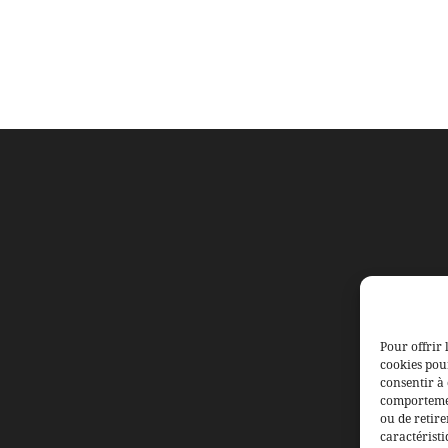
Pour offrir 
cookies pour
consentir à 
comportement
ou de retire
caractéristi