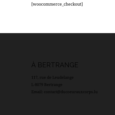
[woocommerce_checkout]
À BERTRANGE
117, rue de Leudelange
L-8079 Bertrange
Email: contact@ducoeurauxcorps.lu