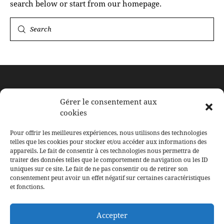
search below or start from
our homepage
.
À BERTRANGE
Gérer le consentement aux
cookies
117, rue de Leudelange
L-8079 Bertrange
Pour offrir les meilleures expériences, nous utilisons des technologies
Email: contact@ducoeurauxcorps.lu
telles que les cookies pour stocker et/ou accéder aux informations des
appareils. Le fait de consentir à ces technologies nous permettra de
traiter des données telles que le comportement de navigation ou les ID
uniques sur ce site. Le fait de ne pas consentir ou de retirer son
consentement peut avoir un effet négatif sur certaines caractéristiques
SUIVEZ LE SALON
et fonctions.
Facebook
Instagram
Accepter